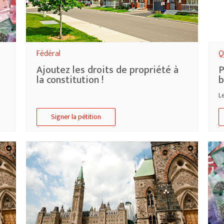
Fédéral
Q
Ajoutez les droits de propriété à
P
la constitution !
b
L
Signer la pétition