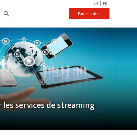
EN
FR
search
Faire un don!
r les services de streaming