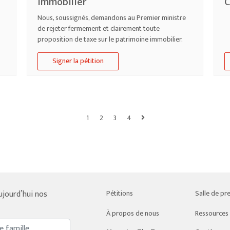
immobilier
C
Nous, soussignés, demandons au Premier ministre
de rejeter fermement et clairement toute
proposition de taxe sur le patrimoine immobilier.
Signer la pétition
1
2
3
4
ujourd’hui nos
Pétitions
Salle de pr
À propos de nous
Ressources