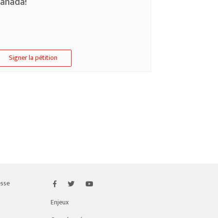
anada!
Signer la pétition
esse
Enjeux