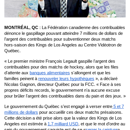
MONTRÉAL, QC
: La Fédération canadienne des contribuables
dénonce le gaspillage pouvant atteindre 7 millions de dollars de
l’argent des contribuables pour subventionner deux matchs
hors-saison des Kings de Los Angeles au Centre Vidéotron de
Québec.
« Le premier ministre François Legault gaspille l'argent des
contribuables pour des matchs de hockey, alors que les files
d'attente aux
banques alimentaires
s'allongent et que les
familles peinent à
renouveler leurs hypothèques
», a déclaré
Nicolas Gagnon, directeur Québec pour la FCC. « Face à ses
propres déficits records, le gouvernement n'a aucune excuse
pour brûler l'argent des contribuables dans du pain et des jeux. »
Le gouvernement du Québec s’est engagé à verser entre
5 et 7
millions de dollars
pour accueillir ces deux matchs présaisons.
Cette décision a été prise alors que la valeur des Kings de Los
Angeles est estimée à
1,7 milliard USD
, et que le mot d’ordre au
sein du gouvernement caquiste est de se «
serrer la ceinture
».