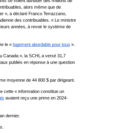
ts se voient attribuer des millions de 
ontribuables, alors même que de 
r », a déclaré Franco Terrazzano, 
adienne des contribuables. « Le ministre 
sieurs années, à revoir le système de 
e le « 
logement abordable pour tous
 ».
du Canada », la SCHL a versé 31,7 
ux publiés en réponse à une question 
rime moyenne de 44 800 $ par dirigeant.
e cette « information constitue un 
nts
 avaient reçu une prime en 2024-
an dernier.
s.