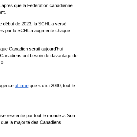
 après que la Fédération canadienne 
nt.
le début de 2023, la SCHL a versé 
sées par la SCHL a augmenté chaque 
que Canadien serait aujourd’hui 
s Canadiens ont besoin de davantage de 
 » 
’agence 
affirme
 que « d’ici 2030, tout le 
Plutôt qu’un « logement abordable pour tous », Abacus Data décrit l’abordabilité du logement comme « une crise ressentie par tout le monde ». Son 
 que la majorité des Canadiens 