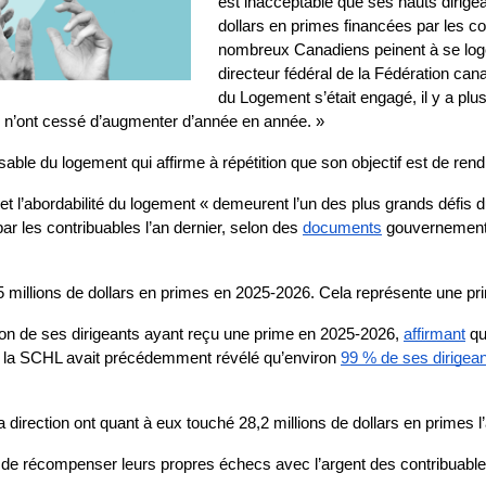
est inacceptable que ses hauts dirigean
dollars en primes financées par les c
nombreux Canadiens peinent à se loge
directeur fédéral de la Fédération can
du Logement s’était engagé, il y a plu
i n’ont cessé d’augmenter d’année en année. » 
ble du logement qui affirme à répétition que son objectif est de rendr
et l’abordabilité du logement « demeurent l’un des plus grands défis 
ar les contribuables l’an dernier, selon des 
documents
 gouvernementa
5 millions de dollars en primes en 2025-2026. Cela représente une p
ion de ses dirigeants ayant reçu une prime en 2025-2026, 
affirmant
 qu
 la SCHL avait précédemment révélé qu’environ 
99 % de ses dirigea
 direction ont quant à eux touché 28,2 millions de dollars en primes l’
e de récompenser leurs propres échecs avec l’argent des contribuable