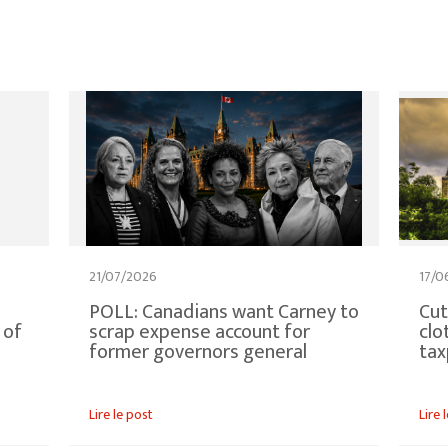
21/07/2026
17/0
POLL: Canadians want Carney to
Cut
 of
scrap expense account for
clo
former governors general
tax
Lire le post
Lire 