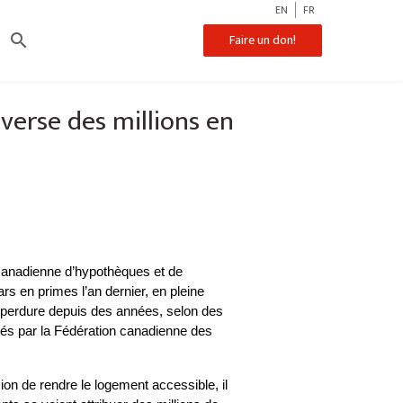
EN
FR
search
Faire un don!
verse des millions en
canadienne d’hypothèques et de 
rs en primes l’an dernier, en pleine 
crise de l’abordabilité du logement qui perdure depuis des années, selon des 
 par la Fédération canadienne des 
on de rendre le logement accessible, il 