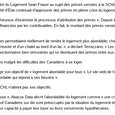
istre du Logement Sean Fraser au sujet des primes versées à la SCHL
été d’État continuait d’approuver des primes en pleine crise du logeme
 « heureux d’examiner le processus d’attribution des primes ». Depuis 
s financées par les contribuables. En fait, le montant des primes ver
res permettaient réellement de rendre le logement plus abordable, cha
creusée et d’un chalet au bord d’un lac », a déclaré Terrazzano. « Le
onctionnaires bien rémunérés qui se distribuent des primes entre eux.
 malgré les difficultés des Canadiens à se loger.
son objectif de « logement abordable pour tous ». Le site web de l
dable qui répond à ses besoins ».
HL n’atteint pas ses objectifs.
f Canadiens sur dix sont préoccupés par la situation du logement et
leur capacité à payer leur loyer ou leurs versements hypothécaires.